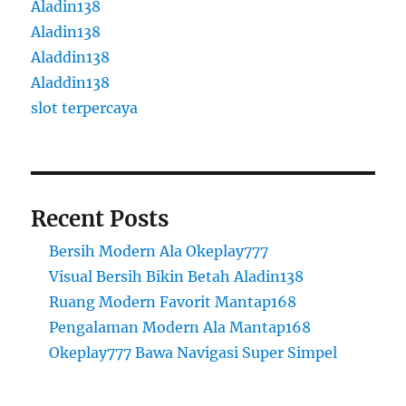
Aladin138
Aladin138
Aladdin138
Aladdin138
slot terpercaya
Recent Posts
Bersih Modern Ala Okeplay777
Visual Bersih Bikin Betah Aladin138
Ruang Modern Favorit Mantap168
Pengalaman Modern Ala Mantap168
Okeplay777 Bawa Navigasi Super Simpel