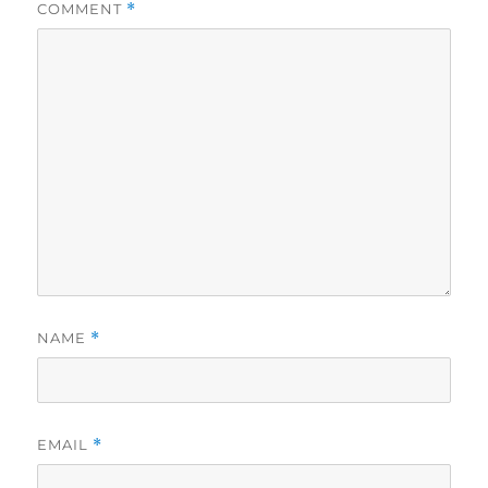
COMMENT
*
NAME
*
EMAIL
*