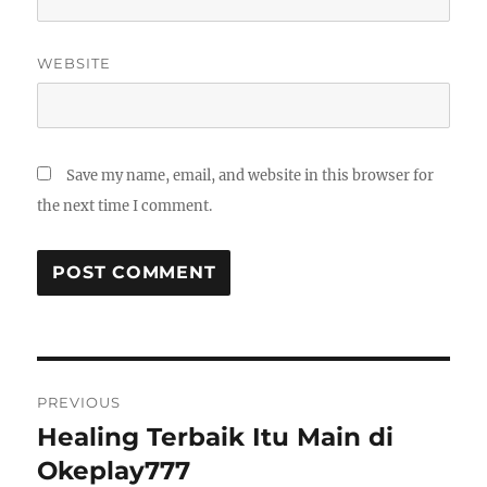
WEBSITE
Save my name, email, and website in this browser for
the next time I comment.
Post
PREVIOUS
navigation
Healing Terbaik Itu Main di
Previous
post:
Okeplay777