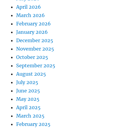
April 2026
March 2026
February 2026
January 2026
December 2025
November 2025
October 2025
September 2025
August 2025
July 2025
June 2025
May 2025
April 2025
March 2025
February 2025