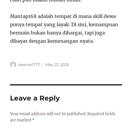
Mantap168 adalah tempat di mana skill dewa
punya tempat yang layak. Di sini, kemampuan
bermain bukan hanya dihargai, tapi juga
dibayar dengan kemenangan nyata.
Author
Posted
okemei777
May 22, 2025
on
Leave a Reply
Your email address will not be published.
Required fields
are marked
*