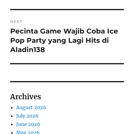
NEXT
Pecinta Game Wajib Coba Ice
Next
post:
Pop Party yang Lagi Hits di
Aladin138
Archives
August 2026
July 2026
June 2026
May 2026