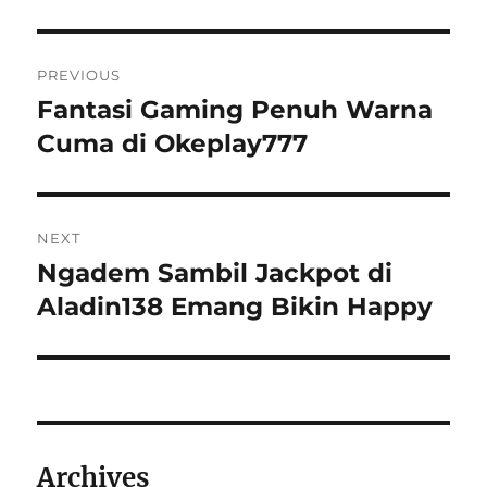
Post
PREVIOUS
navigation
Fantasi Gaming Penuh Warna
Previous
post:
Cuma di Okeplay777
NEXT
Ngadem Sambil Jackpot di
Next
post:
Aladin138 Emang Bikin Happy
Archives