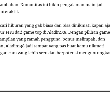
tambahan. Komunitas ini bikin pengalaman main jadi
nteraktif.
cari hiburan yang gak biasa dan bisa dinikmati kapan aja
lur seru dari game top di Aladin138. Dengan pilihan game
tampilan yang ramah pengguna, bonus melimpah, dan
n, Aladin138 jadi tempat yang pas buat kamu nikmati
gan cara yang lebih seru dan berpotensi menguntungka