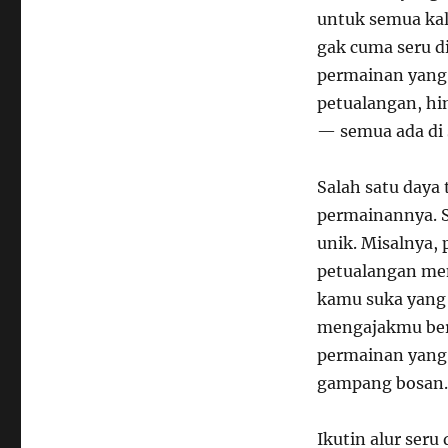
untuk semua kal
gak cuma seru d
permainan yang 
petualangan, hi
— semua ada di 
Salah satu daya 
permainannya. S
unik. Misalnya, 
petualangan men
kamu suka yang
mengajakmu berb
permainan yang 
gampang bosan.
Ikutin alur seru