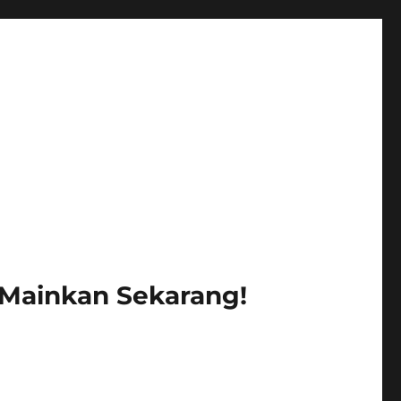
 Mainkan Sekarang!