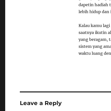
dapetin hadiah 
lebih hidup dan i
Kalau kamu lagi 
saatnya ikutin a
yang beragam, 
sistem yang ama
waktu luang den
Leave a Reply