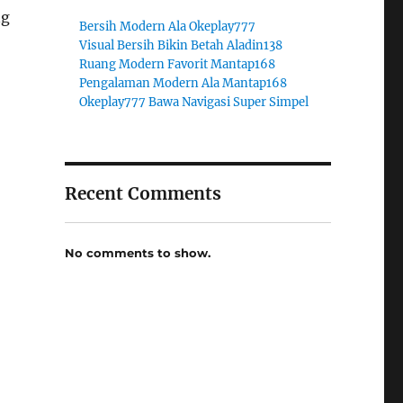
ng
Bersih Modern Ala Okeplay777
Visual Bersih Bikin Betah Aladin138
Ruang Modern Favorit Mantap168
Pengalaman Modern Ala Mantap168
Okeplay777 Bawa Navigasi Super Simpel
Recent Comments
No comments to show.