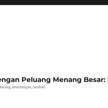
dengan Peluang Menang Besar:
ekarang, keuntungan, taruhan.