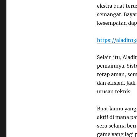
ekstra buat ter
semangat. Bayan
kesempatan dape
https://aladin1
Selain itu, Ala
pemainnya. Sis
tetap aman, sem
dan efisien. Jad
urusan teknis.
Buat kamu yang 
aktif di mana pa
seru selama berm
game yang lagi p