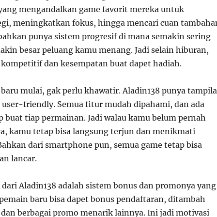
yang mengandalkan game favorit mereka untuk
gi, meningkatkan fokus, hingga mencari cuan tambaha
ahkan punya sistem progresif di mana semakin sering
kin besar peluang kamu menang. Jadi selain hiburan,
 kompetitif dan kesempatan buat dapet hadiah.
baru mulai, gak perlu khawatir. Aladin138 punya tampil
user-friendly. Semua fitur mudah dipahami, dan ada
 buat tiap permainan. Jadi walau kamu belum pernah
, kamu tetap bisa langsung terjun dan menikmati
ahkan dari smartphone pun, semua game tetap bisa
n lancar.
 dari Aladin138 adalah sistem bonus dan promonya yang
 pemain baru bisa dapet bonus pendaftaran, ditambah
dan berbagai promo menarik lainnya. Ini jadi motivasi