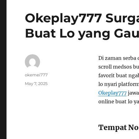
Okeplay777 Surg
Buat Lo yang Gau
Di zaman serba 
scroll medsos b
Author
okemei777
favorit buat nga
Posted
May 7, 2025
lo nyari platfor
on
Okeplay777
jawa
online buat lo y
Tempat Non