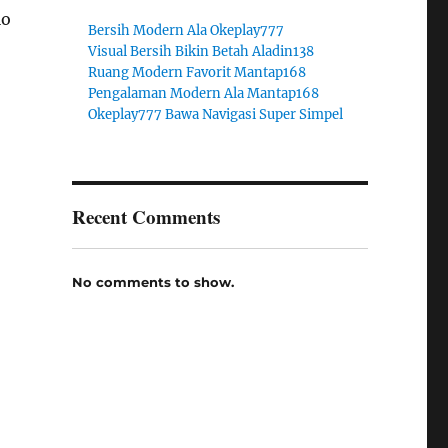
lo
Bersih Modern Ala Okeplay777
Visual Bersih Bikin Betah Aladin138
Ruang Modern Favorit Mantap168
Pengalaman Modern Ala Mantap168
Okeplay777 Bawa Navigasi Super Simpel
Recent Comments
No comments to show.