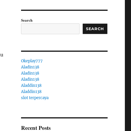
Search
SEARCH
au
Okeplay777
Aladin138
Aladin138
Aladin138
Aladdin138
Aladdin138
slot terpercaya
Recent Posts