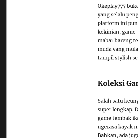
Okeplay777 buka
yang selalu peng
platform ini pu
kekinian, game-g
mabar bareng te
muda yang mulai
tampil stylish se
Koleksi Ga
Salah satu keun
super lengkap. 
game tembak ika
ngerasa kayak m
Bahkan, ada jug