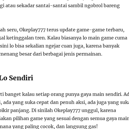
gi atau sekadar santai-santai sambil ngobrol bareng
ah seru, Okeplay777 terus update game-game terbaru,
kal ketinggalan tren. Kalau biasanya lo main game cuma
 sini lo bisa sekalian ngejar cuan juga, karena banyak
menang besar dari berbagai jenis permainan.
Lo Sendiri
ti banget kalau setiap orang punya gaya main sendiri. A
, ada yang suka cepat dan penuh aksi, ada juga yang suk
pikir panjang. Di sinilah Okeplay777 unggul, karena
akan pilihan game yang sesuai dengan semua gaya main
 mana yang paling cocok, dan langsung gas!