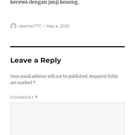
kecewa dengan janji kosong.
Author
Posted
okemei777
May 4, 2025
on
Leave a Reply
Your email address will not be published.
Required fields
are marked
*
COMMENT
*