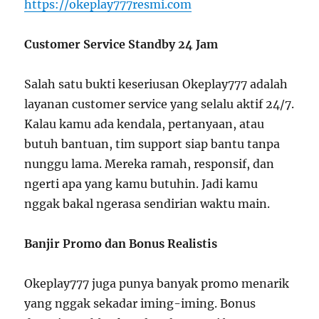
https://okeplay777resmi.com
Customer Service Standby 24 Jam
Salah satu bukti keseriusan Okeplay777 adalah
layanan customer service yang selalu aktif 24/7.
Kalau kamu ada kendala, pertanyaan, atau
butuh bantuan, tim support siap bantu tanpa
nunggu lama. Mereka ramah, responsif, dan
ngerti apa yang kamu butuhin. Jadi kamu
nggak bakal ngerasa sendirian waktu main.
Banjir Promo dan Bonus Realistis
Okeplay777 juga punya banyak promo menarik
yang nggak sekadar iming-iming. Bonus