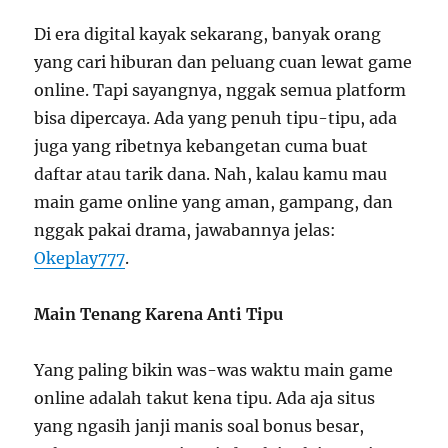
Di era digital kayak sekarang, banyak orang
yang cari hiburan dan peluang cuan lewat game
online. Tapi sayangnya, nggak semua platform
bisa dipercaya. Ada yang penuh tipu-tipu, ada
juga yang ribetnya kebangetan cuma buat
daftar atau tarik dana. Nah, kalau kamu mau
main game online yang aman, gampang, dan
nggak pakai drama, jawabannya jelas:
Okeplay777
.
Main Tenang Karena Anti Tipu
Yang paling bikin was-was waktu main game
online adalah takut kena tipu. Ada aja situs
yang ngasih janji manis soal bonus besar,