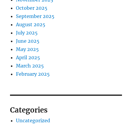
October 2025
September 2025
August 2025
July 2025
June 2025
May 2025
April 2025
March 2025
February 2025
Categories
Uncategorized