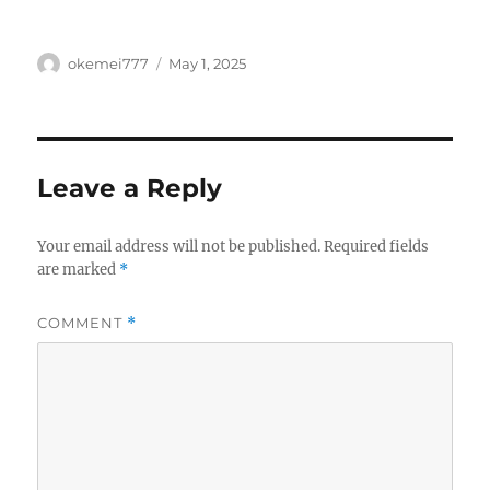
Author
Posted
okemei777
May 1, 2025
on
Leave a Reply
Your email address will not be published.
Required fields
are marked
*
COMMENT
*