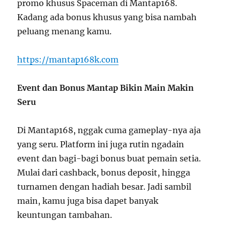
promo khusus Spaceman di Mantap168.
Kadang ada bonus khusus yang bisa nambah
peluang menang kamu.
https://mantap168k.com
Event dan Bonus Mantap Bikin Main Makin
Seru
Di Mantap168, nggak cuma gameplay-nya aja
yang seru. Platform ini juga rutin ngadain
event dan bagi-bagi bonus buat pemain setia.
Mulai dari cashback, bonus deposit, hingga
turnamen dengan hadiah besar. Jadi sambil
main, kamu juga bisa dapet banyak
keuntungan tambahan.