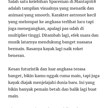
Salah satu kelebihan Spaceman di Mantap168
adalah tampilan visualnya yang menarik dan
animasi yang smooth. Karakter astronot kecil
yang melompat ke angkasa terlihat lucu tapi
juga menegangkan, apalagi pas udah di
multiplier tinggi. Ditambah lagi, efek suara dan
musik latarnya mendukung banget suasana
bermain. Rasanya kayak lagi naik roket
beneran.
Kesan futuristik dan luar angkasa terasa
banget, bikin kamu nggak cuma main, tapi juga
kayak diajak menjelajahi dunia baru. Ini yang
bikin banyak pemain betah dan balik lagi buat
main.