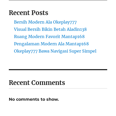
Recent Posts
Bersih Modern Ala Okeplay777
Visual Bersih Bikin Betah Aladin138
Ruang Modern Favorit Mantap168
Pengalaman Modern Ala Mantap168
Okeplay777 Bawa Navigasi Super Simpel
Recent Comments
No comments to show.