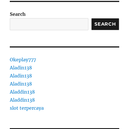
Search
SEARCH
Okeplay777
Aladin138
Aladin138
Aladin138
Aladdin138
Aladdin138
slot terpercaya