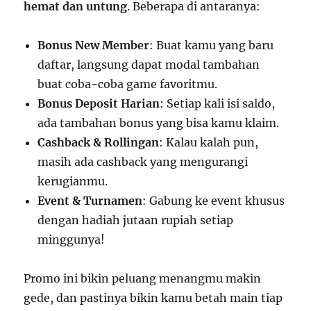
hemat dan untung
. Beberapa di antaranya:
Bonus New Member
: Buat kamu yang baru
daftar, langsung dapat modal tambahan
buat coba-coba game favoritmu.
Bonus Deposit Harian
: Setiap kali isi saldo,
ada tambahan bonus yang bisa kamu klaim.
Cashback & Rollingan
: Kalau kalah pun,
masih ada cashback yang mengurangi
kerugianmu.
Event & Turnamen
: Gabung ke event khusus
dengan hadiah jutaan rupiah setiap
minggunya!
Promo ini bikin peluang menangmu makin
gede, dan pastinya bikin kamu betah main tiap