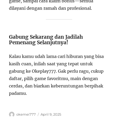
game, sampai cara klaim bonus—semua
dilayani dengan ramah dan profesional.
Gabung Sekarang dan Jadilah
Pemenang Selanjutnya!
Kalau kamu udah lama cari hiburan yang bisa
kasih cuan, inilah saat yang tepat untuk
gabung ke Okeplay777. Gak perlu ragu, cukup
daftar, pilih game favoritmu, main dengan
cerdas, dan biarkan keberuntungan berpihak
padamu.
Author
Posted
okemei777
April 9, 2025