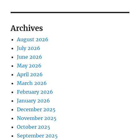
Archives
August 2026
July 2026
June 2026
May 2026
April 2026
March 2026
February 2026
January 2026
December 2025
November 2025
October 2025
September 2025