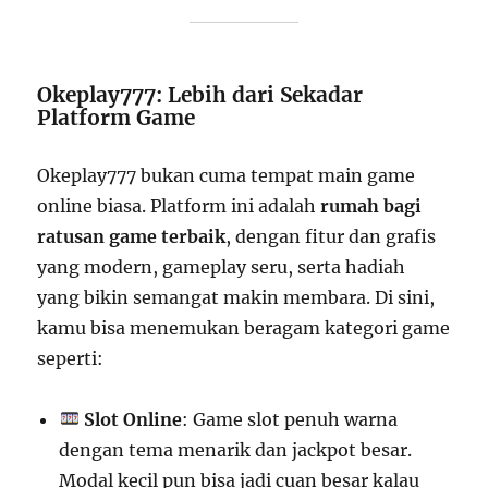
Okeplay777: Lebih dari Sekadar
Platform Game
Okeplay777 bukan cuma tempat main game
online biasa. Platform ini adalah
rumah bagi
ratusan game terbaik
, dengan fitur dan grafis
yang modern, gameplay seru, serta hadiah
yang bikin semangat makin membara. Di sini,
kamu bisa menemukan beragam kategori game
seperti:
Slot Online
: Game slot penuh warna
dengan tema menarik dan jackpot besar.
Modal kecil pun bisa jadi cuan besar kalau