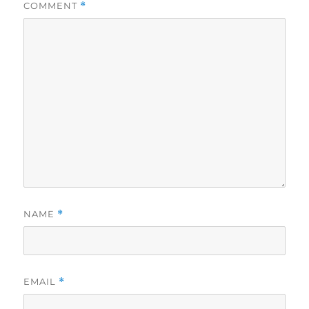
COMMENT
*
NAME
*
EMAIL
*