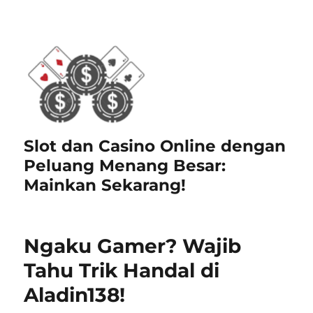
Slot dan Casino Online dengan
Peluang Menang Besar:
Mainkan Sekarang!
Ngaku Gamer? Wajib
Tahu Trik Handal di
Aladin138!