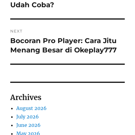
Udah Coba?
NEXT
Bocoran Pro Player: Cara Jitu
Next
post:
Menang Besar di Okeplay777
Archives
August 2026
July 2026
June 2026
May 2026