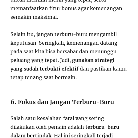
memanfaatkan fitur bonus agar kemenangan
semakin maksimal.
Selain itu, jangan terburu-buru mengambil
keputusan. Seringkali, kemenangan datang
pada saat kita bisa bersabar dan menunggu
peluang yang tepat. Jadi,
gunakan strategi
yang sudah terbukti efektif
dan pastikan kamu
tetap tenang saat bermain.
6. Fokus dan Jangan Terburu-Buru
Salah satu kesalahan fatal yang sering
dilakukan oleh pemain adalah
terburu-buru
dalam bertindak
. Hal ini seringkali terjadi