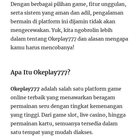
Dengan berbagai pilihan game, fitur unggulan,
serta sistem yang aman dan adil, pengalaman
bermain di platform ini dijamin tidak akan
mengecewakan. Yuk, kita ngobrolin lebih
dalam tentang Okeplay777 dan alasan mengapa
kamu harus mencobanya!
Apa Itu Okeplay777?
Okeplay777
adalah salah satu platform game
online terbaik yang menawarkan beragam
permainan seru dengan tingkat kemenangan
yang tinggi. Dari game slot, live casino, hingga
permainan kartu, semuanya tersedia dalam
satu tempat yang mudah diakses.