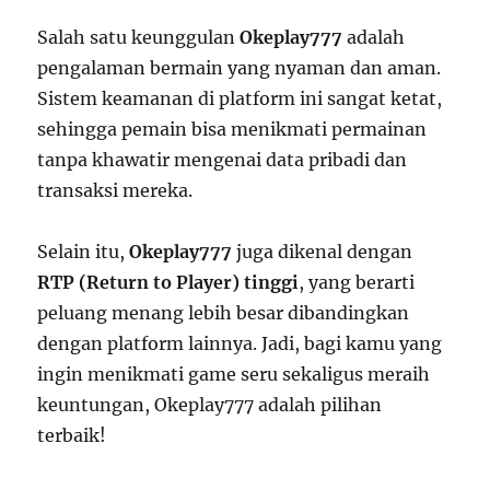
Salah satu keunggulan
Okeplay777
adalah
pengalaman bermain yang nyaman dan aman.
Sistem keamanan di platform ini sangat ketat,
sehingga pemain bisa menikmati permainan
tanpa khawatir mengenai data pribadi dan
transaksi mereka.
Selain itu,
Okeplay777
juga dikenal dengan
RTP (Return to Player) tinggi
, yang berarti
peluang menang lebih besar dibandingkan
dengan platform lainnya. Jadi, bagi kamu yang
ingin menikmati game seru sekaligus meraih
keuntungan, Okeplay777 adalah pilihan
terbaik!