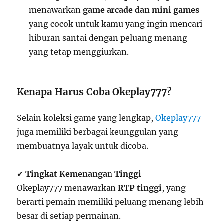
menawarkan
game arcade dan mini games
yang cocok untuk kamu yang ingin mencari
hiburan santai dengan peluang menang
yang tetap menggiurkan.
Kenapa Harus Coba Okeplay777?
Selain koleksi game yang lengkap,
Okeplay777
juga memiliki berbagai keunggulan yang
membuatnya layak untuk dicoba.
✔
Tingkat Kemenangan Tinggi
Okeplay777 menawarkan
RTP tinggi
, yang
berarti pemain memiliki peluang menang lebih
besar di setiap permainan.