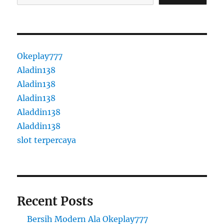
Okeplay777
Aladin138
Aladin138
Aladin138
Aladdin138
Aladdin138
slot terpercaya
Recent Posts
Bersih Modern Ala Okeplay777