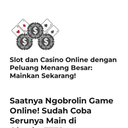
Slot dan Casino Online dengan
Peluang Menang Besar:
Mainkan Sekarang!
Saatnya Ngobrolin Game
Online! Sudah Coba
Serunya Main di