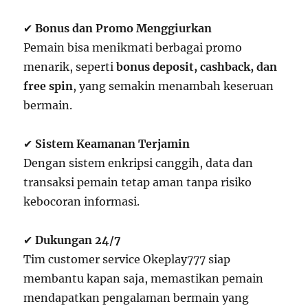
✔
Bonus dan Promo Menggiurkan
Pemain bisa menikmati berbagai promo
menarik, seperti
bonus deposit, cashback, dan
free spin
, yang semakin menambah keseruan
bermain.
✔
Sistem Keamanan Terjamin
Dengan sistem enkripsi canggih, data dan
transaksi pemain tetap aman tanpa risiko
kebocoran informasi.
✔
Dukungan 24/7
Tim customer service Okeplay777 siap
membantu kapan saja, memastikan pemain
mendapatkan pengalaman bermain yang