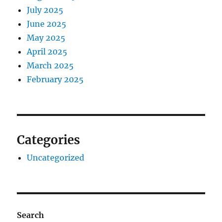
July 2025
June 2025
May 2025
April 2025
March 2025
February 2025
Categories
Uncategorized
Search