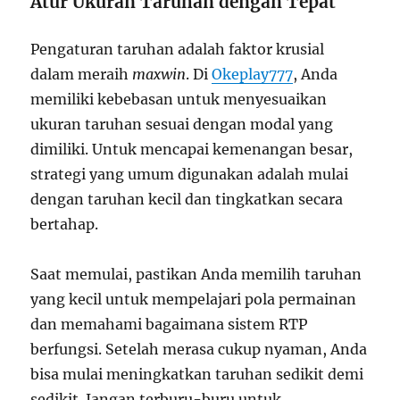
Atur Ukuran Taruhan dengan Tepat
Pengaturan taruhan adalah faktor krusial
dalam meraih
maxwin
. Di
Okeplay777
, Anda
memiliki kebebasan untuk menyesuaikan
ukuran taruhan sesuai dengan modal yang
dimiliki. Untuk mencapai kemenangan besar,
strategi yang umum digunakan adalah mulai
dengan taruhan kecil dan tingkatkan secara
bertahap.
Saat memulai, pastikan Anda memilih taruhan
yang kecil untuk mempelajari pola permainan
dan memahami bagaimana sistem RTP
berfungsi. Setelah merasa cukup nyaman, Anda
bisa mulai meningkatkan taruhan sedikit demi
sedikit. Jangan terburu-buru untuk