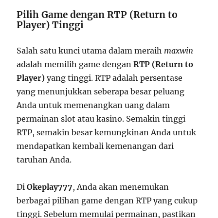
Pilih Game dengan RTP (Return to
Player) Tinggi
Salah satu kunci utama dalam meraih
maxwin
adalah memilih game dengan
RTP (Return to
Player)
yang tinggi. RTP adalah persentase
yang menunjukkan seberapa besar peluang
Anda untuk memenangkan uang dalam
permainan slot atau kasino. Semakin tinggi
RTP, semakin besar kemungkinan Anda untuk
mendapatkan kembali kemenangan dari
taruhan Anda.
Di
Okeplay777
, Anda akan menemukan
berbagai pilihan game dengan RTP yang cukup
tinggi. Sebelum memulai permainan, pastikan