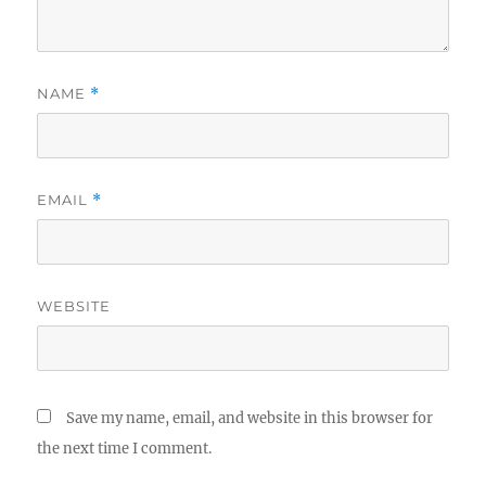
NAME
*
EMAIL
*
WEBSITE
Save my name, email, and website in this browser for
the next time I comment.