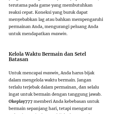
terutama pada game yang membutuhkan
reaksi cepat. Koneksi yang buruk dapat
menyebabkan lag atau bahkan mempengaruhi
permainan Anda, mengurangi peluang Anda
untuk mendapatkan
maxwin
.
Kelola Waktu Bermain dan Setel
Batasan
Untuk mencapai
maxwin
, Anda harus bijak
dalam mengelola waktu bermain. Jangan
terlalu terjebak dalam permainan, dan selalu
ingat untuk bermain dengan tanggung jawab.
Okeplay777
memberi Anda kebebasan untuk
bermain sepanjang hari, tetapi mengatur