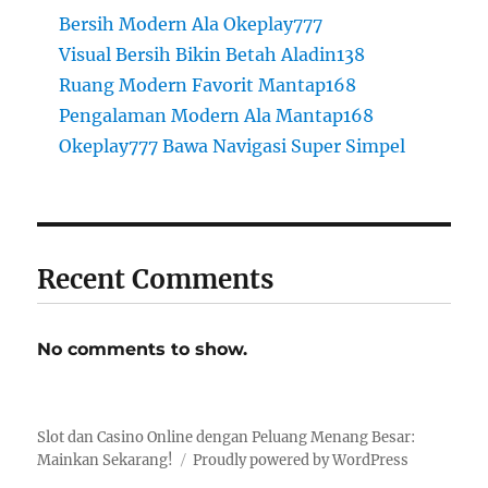
Bersih Modern Ala Okeplay777
Visual Bersih Bikin Betah Aladin138
Ruang Modern Favorit Mantap168
Pengalaman Modern Ala Mantap168
Okeplay777 Bawa Navigasi Super Simpel
Recent Comments
No comments to show.
Slot dan Casino Online dengan Peluang Menang Besar:
Mainkan Sekarang!
Proudly powered by WordPress