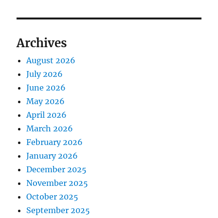
Archives
August 2026
July 2026
June 2026
May 2026
April 2026
March 2026
February 2026
January 2026
December 2025
November 2025
October 2025
September 2025