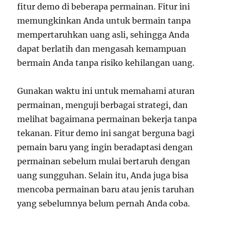
fitur demo di beberapa permainan. Fitur ini
memungkinkan Anda untuk bermain tanpa
mempertaruhkan uang asli, sehingga Anda
dapat berlatih dan mengasah kemampuan
bermain Anda tanpa risiko kehilangan uang.
Gunakan waktu ini untuk memahami aturan
permainan, menguji berbagai strategi, dan
melihat bagaimana permainan bekerja tanpa
tekanan. Fitur demo ini sangat berguna bagi
pemain baru yang ingin beradaptasi dengan
permainan sebelum mulai bertaruh dengan
uang sungguhan. Selain itu, Anda juga bisa
mencoba permainan baru atau jenis taruhan
yang sebelumnya belum pernah Anda coba.