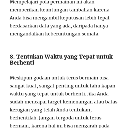
Mempelajari pola permainan ini akan
memberikan keuntungan tambahan karena
Anda bisa mengambil keputusan lebih tepat
berdasarkan data yang ada, daripada hanya
mengandalkan keberuntungan semata.
8. Tentukan Waktu yang Tepat untuk
Berhenti
Meskipun godaan untuk terus bermain bisa
sangat kuat, sangat penting untuk tahu kapan
waktu yang tepat untuk berhenti. Jika Anda
sudah mencapai target kemenangan atau batas
kerugian yang telah Anda tentukan,
berhentilah. Jangan tergoda untuk terus
bermain, karena hal ini bisa mengarah pada