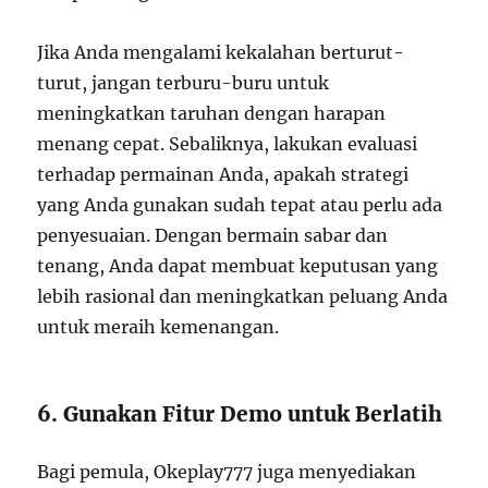
Jika Anda mengalami kekalahan berturut-
turut, jangan terburu-buru untuk
meningkatkan taruhan dengan harapan
menang cepat. Sebaliknya, lakukan evaluasi
terhadap permainan Anda, apakah strategi
yang Anda gunakan sudah tepat atau perlu ada
penyesuaian. Dengan bermain sabar dan
tenang, Anda dapat membuat keputusan yang
lebih rasional dan meningkatkan peluang Anda
untuk meraih kemenangan.
6. Gunakan Fitur Demo untuk Berlatih
Bagi pemula, Okeplay777 juga menyediakan