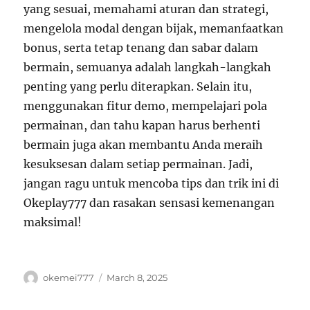
yang sesuai, memahami aturan dan strategi,
mengelola modal dengan bijak, memanfaatkan
bonus, serta tetap tenang dan sabar dalam
bermain, semuanya adalah langkah-langkah
penting yang perlu diterapkan. Selain itu,
menggunakan fitur demo, mempelajari pola
permainan, dan tahu kapan harus berhenti
bermain juga akan membantu Anda meraih
kesuksesan dalam setiap permainan. Jadi,
jangan ragu untuk mencoba tips dan trik ini di
Okeplay777 dan rasakan sensasi kemenangan
maksimal!
Author
Posted
okemei777
March 8, 2025
on