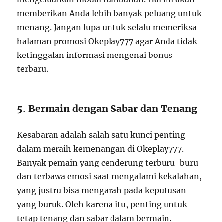
memberikan Anda lebih banyak peluang untuk
menang. Jangan lupa untuk selalu memeriksa
halaman promosi Okeplay777 agar Anda tidak
ketinggalan informasi mengenai bonus
terbaru.
5. Bermain dengan Sabar dan Tenang
Kesabaran adalah salah satu kunci penting
dalam meraih kemenangan di Okeplay777.
Banyak pemain yang cenderung terburu-buru
dan terbawa emosi saat mengalami kekalahan,
yang justru bisa mengarah pada keputusan
yang buruk. Oleh karena itu, penting untuk
tetap tenang dan sabar dalam bermain.