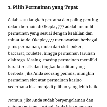
1. Pilih Permainan yang Tepat
Salah satu langkah pertama dan paling penting
dalam bermain di Okeplay777 adalah memilih
permainan yang sesuai dengan keahlian dan
minat Anda. Okeplay777 menawarkan berbagai
jenis permainan, mulai dari slot, poker,
baccarat, roulette, hingga permainan taruhan
olahraga. Masing-masing permainan memiliki
karakteristik dan tingkat kesulitan yang
berbeda. Jika Anda seorang pemula, mungkin
permainan slot atau permainan kasino
sederhana bisa menjadi pilihan yang lebih baik.
Namun, jika Anda sudah berpengalaman dan
paham tentang strategi, Anda bisa mencoba