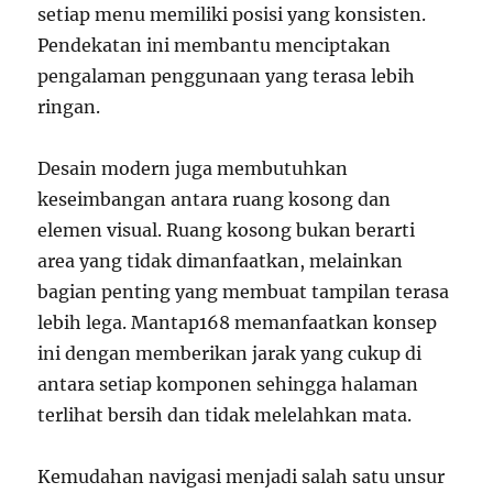
setiap menu memiliki posisi yang konsisten.
Pendekatan ini membantu menciptakan
pengalaman penggunaan yang terasa lebih
ringan.
Desain modern juga membutuhkan
keseimbangan antara ruang kosong dan
elemen visual. Ruang kosong bukan berarti
area yang tidak dimanfaatkan, melainkan
bagian penting yang membuat tampilan terasa
lebih lega. Mantap168 memanfaatkan konsep
ini dengan memberikan jarak yang cukup di
antara setiap komponen sehingga halaman
terlihat bersih dan tidak melelahkan mata.
Kemudahan navigasi menjadi salah satu unsur