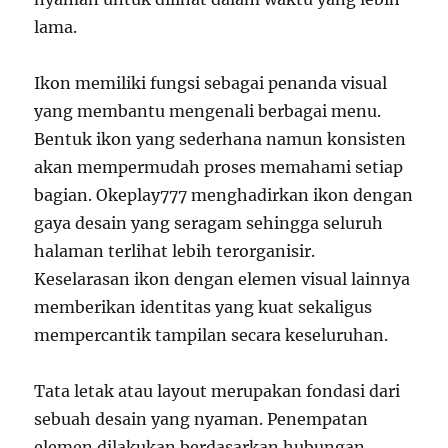
lama.
Ikon memiliki fungsi sebagai penanda visual
yang membantu mengenali berbagai menu.
Bentuk ikon yang sederhana namun konsisten
akan mempermudah proses memahami setiap
bagian. Okeplay777 menghadirkan ikon dengan
gaya desain yang seragam sehingga seluruh
halaman terlihat lebih terorganisir.
Keselarasan ikon dengan elemen visual lainnya
memberikan identitas yang kuat sekaligus
mempercantik tampilan secara keseluruhan.
Tata letak atau layout merupakan fondasi dari
sebuah desain yang nyaman. Penempatan
elemen dilakukan berdasarkan hubungan