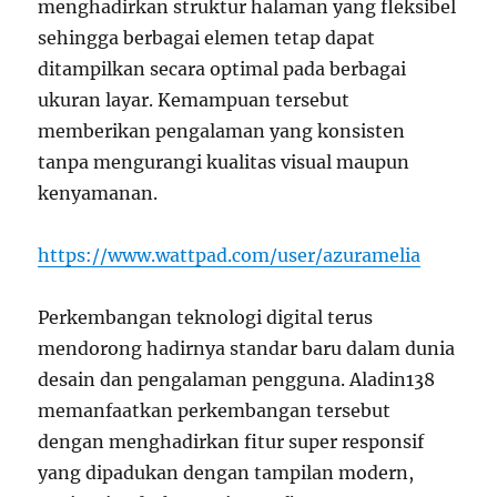
menghadirkan struktur halaman yang fleksibel
sehingga berbagai elemen tetap dapat
ditampilkan secara optimal pada berbagai
ukuran layar. Kemampuan tersebut
memberikan pengalaman yang konsisten
tanpa mengurangi kualitas visual maupun
kenyamanan.
https://www.wattpad.com/user/azuramelia
Perkembangan teknologi digital terus
mendorong hadirnya standar baru dalam dunia
desain dan pengalaman pengguna. Aladin138
memanfaatkan perkembangan tersebut
dengan menghadirkan fitur super responsif
yang dipadukan dengan tampilan modern,