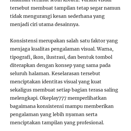
tersebut membuat tampilan tetap segar namun
tidak mengurangi kesan sederhana yang
menjadi ciri utama desainnya.
Konsistensi merupakan salah satu faktor yang
menjaga kualitas pengalaman visual. Warna,
tipografi, ikon, ilustrasi, dan bentuk tombol
diterapkan dengan konsep yang sama pada
seluruh halaman. Keselarasan tersebut
menciptakan identitas visual yang kuat
sekaligus membuat setiap bagian terasa saling
melengkapi. Okeplay777 memperlihatkan
bagaimana konsistensi mampu memberikan
pengalaman yang lebih nyaman serta
menciptakan tampilan yang profesional.