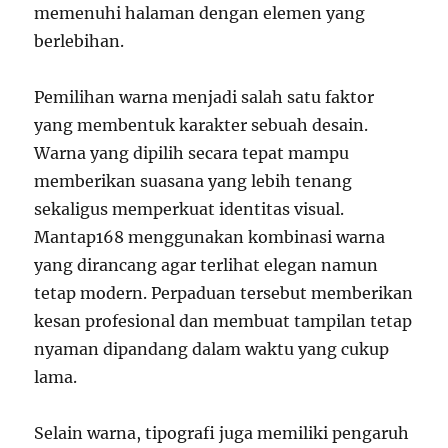
memenuhi halaman dengan elemen yang
berlebihan.
Pemilihan warna menjadi salah satu faktor
yang membentuk karakter sebuah desain.
Warna yang dipilih secara tepat mampu
memberikan suasana yang lebih tenang
sekaligus memperkuat identitas visual.
Mantap168 menggunakan kombinasi warna
yang dirancang agar terlihat elegan namun
tetap modern. Perpaduan tersebut memberikan
kesan profesional dan membuat tampilan tetap
nyaman dipandang dalam waktu yang cukup
lama.
Selain warna, tipografi juga memiliki pengaruh