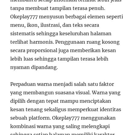
tanpa membuat tampilan terasa penuh.
Okeplay777 menyusun berbagai elemen seperti
menu, ikon, ilustrasi, dan teks secara
sistematis sehingga keseluruhan halaman
terlihat harmonis. Penggunaan ruang kosong
secara proporsional juga memberikan kesan
lebih luas sehingga tampilan terasa lebih
nyaman dipandang.
Perpaduan warna menjadi salah satu faktor
yang membangun suasana visual. Warna yang
dipilih dengan tepat mampu menciptakan
kesan tenang sekaligus memperkuat identitas
sebuah platform. Okeplay777 menggunakan
kombinasi warna yang saling melengkapi
sehingga setiap halaman memiliki karakter