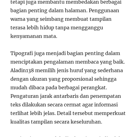
tetapi juga membantu membedakan berbagai
bagian penting dalam halaman. Penggunaan
warna yang seimbang membuat tampilan
terasa lebih hidup tanpa mengganggu
kenyamanan mata.
Tipografi juga menjadi bagian penting dalam
menciptakan pengalaman membaca yang baik.
Aladin138 memilih jenis huruf yang sederhana
dengan ukuran yang proporsional sehingga
mudah dibaca pada berbagai perangkat.
Pengaturan jarak antarbaris dan penempatan
teks dilakukan secara cermat agar informasi
terlihat lebih jelas. Detail tersebut memperkuat
kualitas tampilan secara keseluruhan.