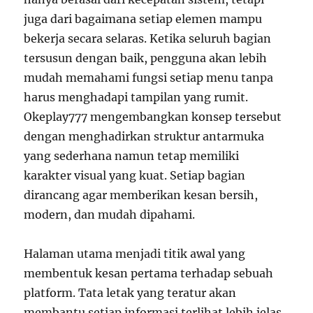
juga dari bagaimana setiap elemen mampu
bekerja secara selaras. Ketika seluruh bagian
tersusun dengan baik, pengguna akan lebih
mudah memahami fungsi setiap menu tanpa
harus menghadapi tampilan yang rumit.
Okeplay777 mengembangkan konsep tersebut
dengan menghadirkan struktur antarmuka
yang sederhana namun tetap memiliki
karakter visual yang kuat. Setiap bagian
dirancang agar memberikan kesan bersih,
modern, dan mudah dipahami.
Halaman utama menjadi titik awal yang
membentuk kesan pertama terhadap sebuah
platform. Tata letak yang teratur akan
membantu setiap informasi terlihat lebih jelas